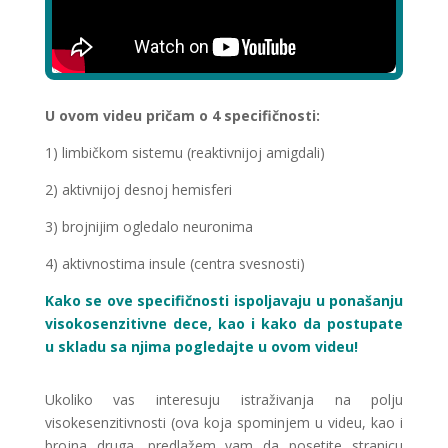
U ovom videu pričam o 4 specifičnosti:
1) limbičkom sistemu (reaktivnijoj amigdali)
2) aktivnijoj desnoj hemisferi
3) brojnijim ogledalo neuronima
4) aktivnostima insule (centra svesnosti)
Kako se ove specifičnosti ispoljavaju u ponašanju
visokosenzitivne dece, kao i kako da postupate
u skladu sa njima pogledajte u ovom videu!
Ukoliko vas interesuju istraživanja na polju
visokesenzitivnosti (ova koja spominjem u videu, kao i
brojna druga, predlažem vam da posetite stranicu