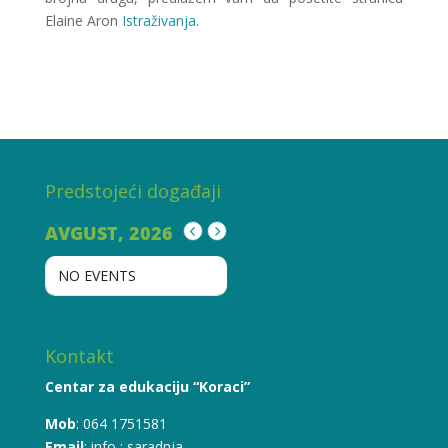
Elaine Aron
Istraživanja
.
Predstojeći događaji
AVGUST, 2026
NO EVENTS
Kontakt
Centar za edukaciju “Koraci”
Mob
: 064 1751581
Email
:
info
;
saradnja