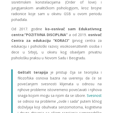
sisretmskim konstelacijama (Order of love) i
jungijanskom analitičkom psihologijom, kroz brojne
radionice koje sam u okviru GSB u ovom periodu
pohađala.
Od 2017. godine
ko-osnivač sam Edukativnog
centra:’’POZITIVNA DISCIPLINA’’
a od 2019.
osnivač
Centra za edukaciju ‘’KORACI’’
(prvog centra za
edukaciju i psihološki razvoj visokosenzitivnih osoba i
dece u Srbiji), u okviru kog obavljam privatnu
psihološku praksu u Novom Sadu i Beogradu.
Geštalt terapija
je pristup čija se teorijska i
filozofska osnova bazira na uverenju da će se
povećanjem
svesnosti
klijenata u odnosu na
njihove probleme istovremeno povećavati i njihova
snaga kojom mogu sa njom da se izbore.
Svesnost
se odnosi na probleme „ovde i sada” putem ličnog
doživljaja koji obuhvata senzomotorna, kognitivna
i druga zbivanja sa ciljem razvijanja samopodrške