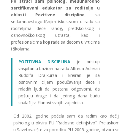
Po struci sam psiholog, međunarodno
sertifikovani edukator za roditelje u
oblasti Pozitivne discipline
, sa
sedamnaestogodišnjim iskustvom u radu sa
roditeljima dece ranog, predškolskog i
osnovnoškolskog uzrasta, kao i
profesionalcima koji rade sa decom u vrtićima
i školama.
POZITIVNA DISCIPLINA
je pristup
vaspitanju baziran na radu Alfreda Adlera i
Rudolfa Drajkursa i kreiran je sa
osnovnim ciljem podučavanja dece i
mladih ljudi da postanu odgovorni, da
poštuju druge i
da jednog dana budu
snalažljivi članovi svojih zajednica.
Od 2002. godine počela sam da radim kao dečiji
psiholog u okviru PU ‘’Radosno detinjstvo’’. Prelaskom
u Savetovalište za porodicu PU 2005. godine, otvara se