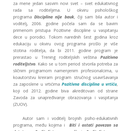
za mene jedan sasvim novi svet – svet edukativnog
rada sa roditeljima. U okviru psihološkog
programa
Disciplina nije bauk
, čiji sam bila autor i
voditelj, 2006. godine počela sam da se bavim
primenom pristupa Pozitivne discipline u vaspitanju
dece u porodici. Tokom narednih šest godina kroz
edukaciju u okviru ovog programa prošlo je više
stotina roditelja, da bi 2011. godine program je
prerastao u Trening roditeljskih veština
Pozitivno
roditeljstvo
. Kako se u tom period stvorila potreba za
sličnim programom namenjenim profesionalcima, u
koautorstvu kreiram program stručnog usavršavanja
za zaposlene u vrtićima
Pozitivna disciplina u vrtiću
,
koji od 2012. godine biva akreditovan od strane
Zavoda za unapređivanje obrazovanja i vaspitanja
(ZUOV).
Autor sam i voditelj brojnih psiho-edukativnih
programa, među kojima i
Biti i ostati povezan sa