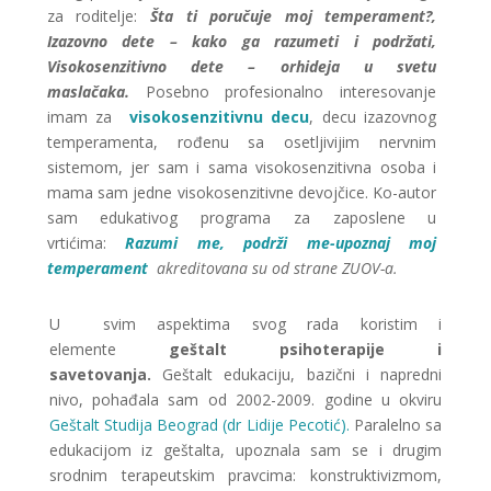
za roditelje:
Šta ti poručuje moj temperament?,
Izazovno dete – kako ga razumeti i podržati,
Visokosenzitivno dete – orhideja u svetu
maslačaka.
Posebno profesionalno interesovanje
imam za
visokosenzitivnu decu
, decu izazovnog
temperamenta, rođenu sa osetljivijim nervnim
sistemom, jer sam i sama visokosenzitivna osoba i
mama sam jedne visokosenzitivne devojčice. Ko-autor
sam edukativog programa za zaposlene u
vrtićima:
Razumi me, podrži me-upoznaj moj
temperament
akreditovana su od strane ZUOV-a.
U svim aspektima svog rada koristim i
elemente
geštalt psihoterapije i
savetovanja.
Geštalt edukaciju, bazični i napredni
nivo, pohađala sam od 2002-2009. godine u okviru
Geštalt Studija Beograd (dr Lidije Pecotić).
Paralelno sa
edukacijom iz geštalta, upoznala sam se i drugim
srodnim terapeutskim pravcima: konstruktivizmom,