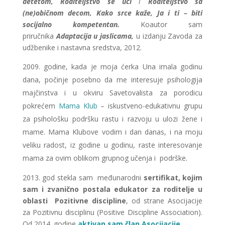
detetom, Roditeljstvo se uči
i
Roditeljstvo sa
(ne)običnom decom, Kako srce kaže, Ja i ti – biti
socijalno kompetentan.
Koautor sam
priručnika
Adaptacija u jaslicama,
u izdanju Zavoda za
udžbenike i nastavna sredstva, 2012.
godine, kada je moja ćerka Una imala godinu
dana, počinje posebno da me interesuje psihologija
majčinstva i u okviru Savetovalista za porodicu
pokrećem
Mama Klub
– iskustveno-edukativnu grupu
za psihološku podršku rastu i razvoju u ulozi žene i
mame. Mama Klubove vodim i dan danas, i na moju
veliku radost, iz godine u godinu, raste interesovanje
mama za ovim oblikom grupnog učenja i podrške.
2013. god stekla sam međunarodni
sertifikat, kojim
sam i zvanično postala edukator za roditelje u
oblasti Pozitivne discipline
, od strane Asocijacije
za Pozitivnu disciplinu (Positive Discipline Association).
Od 2014. godine
aktivan sam član Asocijacije.