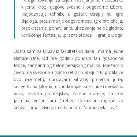
klijenta kroz njegove svesne i odgovorne izbore.
Najpoznatije tehnike u geštalt terapiji su: igre
dijaloga, preuzimanje odgovornosti, igre projekcija,
preokretanje, ponavljanje, ukazivanje na očigledno,
korišćenje
fantazije
, „prazna stolica“ i igranje uloga.
Udata sam za ljubav iz fakultetskih dana i mama jedne
slatkice Une. Od pre godinu ponosni fan gospodina
Moce, šarmantnog belog persijskog mačka. Maštam o
životu na svetioniku (samo retki prijatelji INFJ-profila će
ovo razumeti), obožavam vitraže, prolećna jutra,
knjige Irvina Jaloma, divno kompleksne ljude i neobičnu
decu, ženska prijateljstva, šarene notese, čaj od
jasmina. Večni sam štreber, dokazani tragalac za
senzacijama i živi dokaz da postoji ‘’obrnuti Maslov ’’.